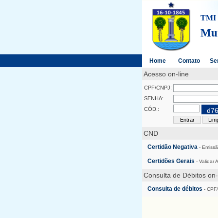
TMI -
Mun
Home
Contato
Se
Acesso on-line
CPF/CNPJ:
SENHA:
CÓD.:
d7
CND
Certidão Negativa
- Emissã
Certidões Gerais
- Validar 
Consulta de Débitos on-
Consulta de débitos
- CPF