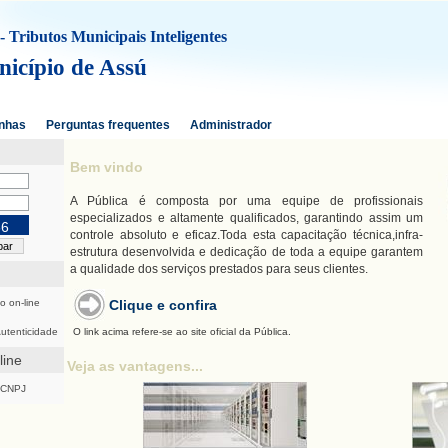
 Tributos Municipais Inteligentes
icípio de Assú
nhas
Perguntas frequentes
Administrador
Bem vindo
A Pública é composta por uma equipe de profissionais
especializados e altamente qualificados, garantindo assim um
66
controle absoluto e eficaz.Toda esta capacitação técnica,infra-
estrutura desenvolvida e dedicação de toda a equipe garantem
a qualidade dos serviços prestados para seus clientes.
o on-line
Clique e confira
Autenticidade
O link acima refere-se ao site oficial da Pública.
line
Veja as vantagens...
/CNPJ