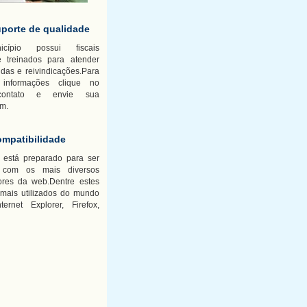
porte de qualidade
cípio possui fiscais
e treinados para atender
das e reivindicações.Para
 informações clique no
ontato e envie sua
m.
mpatibilidade
está preparado para ser
do com os mais diversos
res da web.Dentre estes
 mais utilizados do mundo
ternet Explorer, Firefox,