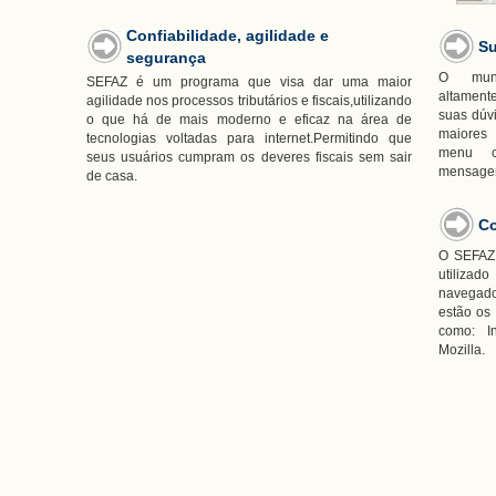
Confiabilidade, agilidade e
Su
segurança
O muni
SEFAZ é um programa que visa dar uma maior
altament
agilidade nos processos tributários e fiscais,utilizando
suas dúvi
o que há de mais moderno e eficaz na área de
maiores
tecnologias voltadas para internet.Permitindo que
menu c
seus usuários cumpram os deveres fiscais sem sair
mensage
de casa.
Co
O SEFAZ 
utiliza
navegado
estão os
como: In
Mozilla.